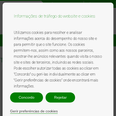
Registo novo utilizador
Acesso utilizador
Informações de tráfego do website e cookies
Bem-vindo ao programa BP
premierplus
.
Utilizamos cookies para recolher e analisar
informações acerca do desempenho do nosso site e
Catálogo De Brindes
Promoções
para permitir que o site funcione. Os cookies
permitem-nos, assim como aos nossos parceiros,
mostrar-lhe anúncios relevantes quando visita o nosso
Top
site e sites de terceiros, incluindo as redes sociais.
Pode escolher autorizar todas as cookies ao clicar em
"Concordo" ou geri-las individualmente ao clicar em
Entrada para Criança Jardim Zoologico
“Gerir preferências de cookies” onde encontrará mais
informações.
Concordo
Rejeitar
Gerir preferéncias de cookies