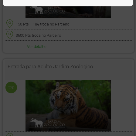
150 Pts
+ 18€
troca no Parceiro
3600 Pts
troca no Parceiro
Ver detalhe
Entrada para Adulto Jardim Zoologico