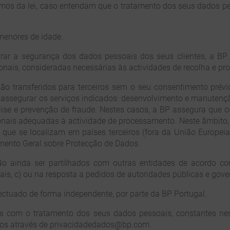
mos da lei, caso entendam que o tratamento dos seus dados pe
 menores de idade.
ar a segurança dos dados pessoais dos seus clientes, a B
onais, consideradas necessárias às actividades de recolha e p
ão transferidos para terceiros sem o seu consentimento prévio
assegurar os serviços indicados: desenvolvimento e manutençã
ise e prevenção de fraude. Nestes casos, a BP assegura que 
onais adequadas à actividade de processamento. Neste âmbito,
s que se localizam em países terceiros (fora da União Europei
mento Geral sobre Protecção de Dados.
 ainda ser partilhados com outras entidades de acordo com:
is, c) ou na resposta a pedidos de autoridades públicas e gov
ectuado de forma independente, por parte da BP Portugal.
s com o tratamento dos seus dados pessoais, constantes nest
-nos através de privacidadedados@bp.com.