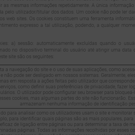
rir as mesmas informações repetidamente. A única informaçã
da pelo utilizador/titular dos dados. Um cookie não pode ler da
ros web sites. Os cookies constituem uma ferramenta informát
ntimento expresso a tal utilização, podendo, a qualquer mome
kies: a) sessão: automaticamente excluídas quando o usuár
ado no dispositivo terminal do usuário até atingir uma data d
te site são os seguintes:
ita a navegação do site e o uso de suas aplicações, como acess
e e não pode ser desligado em nossos sistemas. Geralmente, ele
nas em resposta a ações feitas pelo utilizador que correspon
serviços, como definir suas preferências de privacidade, fazer lo
ulários. O utilizador pode configurar seu browser para bloqueá-l
esses cookies, mas algumas partes do site não funcionarão. Es
armazenam nenhuma informação de identificação pes
ado para analisar como os utilizadores usam o site e monitora
lo, para identificar quais páginas são as mais populares, para 
eficaz de ligação entre páginas ou para determinar a taxa de 
minadas páginas. Todas as informações recolhidas por esses c