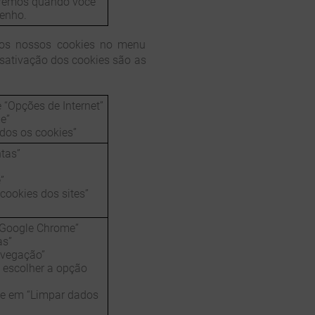
beremos quando você
penho.
 os nossos cookies no menu
esativação dos cookies são as
 “Opções de Internet”
e”
odos os cookies”
tas”
”
 cookies dos sites”
o Google Chrome”
as”
avegação”
, escolher a opção
que em “Limpar dados