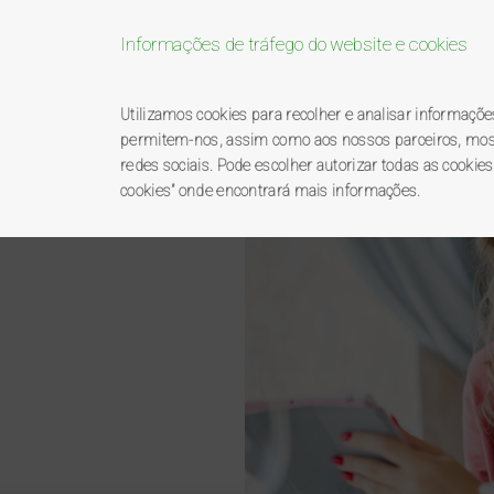
Informações de tráfego do website e cookies
Bem-vindo ao pro
Utilizamos cookies para recolher e analisar informaçõ
permitem-nos, assim como aos nossos parceiros, mostra
redes sociais. Pode escolher autorizar todas as cookies
BP
premierplus
catálo
cookies” onde encontrará mais informações.