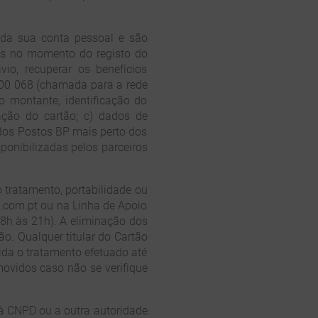
o da sua conta pessoal e são
ios no momento do registo do
io, recuperar os benefícios
00 068 (chamada para a rede
o montante, identificação do
zação do cartão; c) dados de
dos Postos BP mais perto dos
sponibilizadas pelos parceiros
do tratamento, portabilidade ou
p.com.pt ou na Linha de Apoio
08h às 21h). A eliminação dos
o. Qualquer titular do Cartão
lida o tratamento efetuado até
ovidos caso não se verifique
 à CNPD ou a outra autoridade