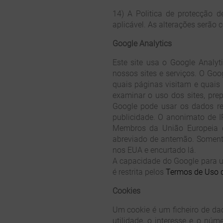
14) A Politica de protecção 
aplicável. As alterações serão 
Google Analytics
Este site usa o Google Analyt
nossos sites e serviços. O Goo
quais páginas visitam e quais 
examinar o uso dos sites, prep
Google pode usar os dados rec
publicidade. O anonimato de I
Membros da União Europeia o
abreviado de antemão. Somente
nos EUA e encurtado lá.
A capacidade do Google para us
é restrita pelos
Termos de Uso d
Cookies
Um cookie é um ficheiro de da
utilidade, o interesse e o núm