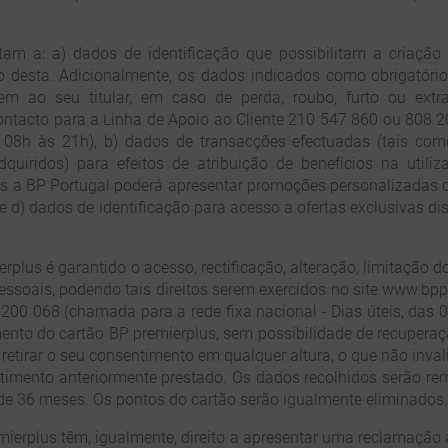
tam a: a) dados de identificação que possibilitam a criaçã
ão desta. Adicionalmente, os dados indicados como obrigatór
em ao seu titular, em caso de perda, roubo, furto ou extrav
tacto para a Linha de Apoio ao Cliente 210 547 860 ou 808 2
as 08h às 21h), b) dados de transacções efectuadas (tais com
quiridos) para efeitos de atribuição de benefícios na utili
is a BP Portugal poderá apresentar promoções personalizadas 
e d) dados de identificação para acesso a ofertas exclusivas di
erplus é garantido o acesso, rectificação, alteração, limitação 
ssoais, podendo tais direitos serem exercidos no site www.bp
200 068 (chamada para a rede fixa nacional - Dias úteis, das 
nto do cartão BP premierplus, sem possibilidade de recuperaçã
 retirar o seu consentimento em qualquer altura, o que não inva
imento anteriormente prestado. Os dados recolhidos serão rem
e 36 meses. Os pontos do cartão serão igualmente eliminados.
remierplus têm, igualmente, direito a apresentar uma reclamação