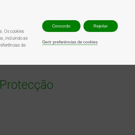
esso utilizador
Contacte-nos
Concordo
Rejeitar
210 547 860
e. Os cookies
808 200 068
s, incluindo as
Gerir preferéncias de cookies
referências de
e Protecção