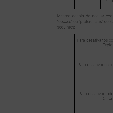
e, p
Mesmo depois de aceitar coo
“opções” ou “preferências” do 
seguintes:
Para desativar os co
Explo
Para desativar os c
Para desativar tod
Chro