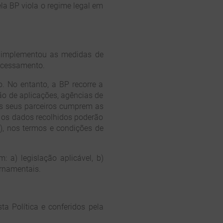
la BP viola o regime legal em
P implementou as medidas de
rocessamento.
. No entanto, a BP recorre a
o de aplicações, agências de
os seus parceiros cumprem as
 os dados recolhidos poderão
a), nos termos e condições de
 a) legislação aplicável, b)
ernamentais.
a Política e conferidos pela