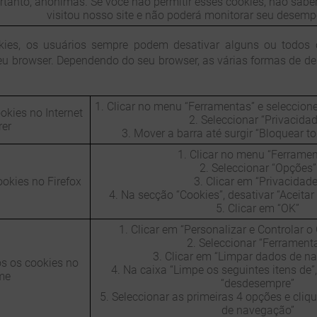
ortanto, anónimas. Se você não permitir esses cookies, não sa
visitou nosso site e não poderá monitorar seu desem
kies, os usuários sempre podem desativar alguns ou todos
seu browser. Dependendo do seu browser, as várias formas de d
1. Clicar no menu “Ferramentas” e seleccione
okies no Internet
2. Seleccionar “Privacidad
rer
3. Mover a barra até surgir “Bloquear t
1. Clicar no menu “Ferramen
2. Seleccionar “Opções”
ookies no Firefox
3. Clicar em “Privacidade
4. Na secção “Cookies”, desativar “Aceitar
5. Clicar em “OK”
1. Clicar em “Personalizar e Controlar 
2. Seleccionar “Ferrament
3. Clicar em “Limpar dados de n
os os cookies no
4. Na caixa “Limpe os seguintes itens de”
me
“desdesempre”
5. Seleccionar as primeiras 4 opções e cli
de navegação”