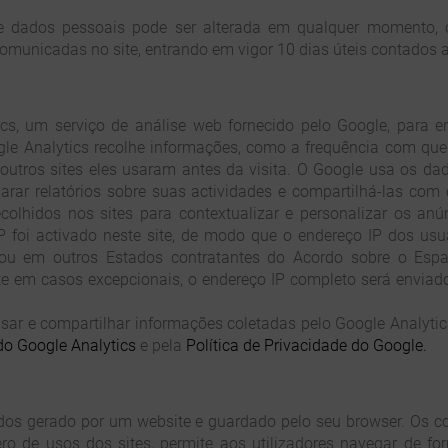
de dados pessoais pode ser alterada em qualquer momento, c
comunicadas no site, entrando em vigor 10 dias úteis contados 
ics, um serviço de análise web fornecido pelo Google, para 
gle Analytics recolhe informações, como a frequência com que 
outros sites eles usaram antes da visita. O Google usa os dad
arar relatórios sobre suas actividades e compartilhá-las com
olhidos nos sites para contextualizar e personalizar os anú
P foi activado neste site, de modo que o endereço IP dos us
u em outros Estados contratantes do Acordo sobre o Esp
 em casos excepcionais, o endereço IP completo será enviad
ar e compartilhar informações coletadas pelo Google Analytics
o Google Analytics
e pela
Política de Privacidade do Google.
dos gerado por um website e guardado pelo seu browser. Os c
ero de usos dos sites, permite aos utilizadores navegar de fo