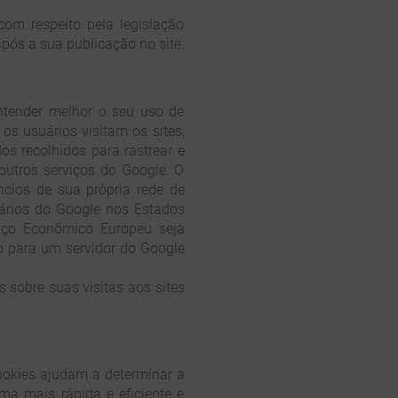
om respeito pela legislação
após a sua publicação no site.
entender melhor o seu uso de
os usuários visitam os sites,
os recolhidos para rastrear e
 outros serviços do Google. O
ncios de sua própria rede de
uários do Google nos Estados
aço Econômico Europeu seja
o para um servidor do Google
 sobre suas visitas aos sites
ookies ajudam a determinar a
rma mais rápida e eficiente e