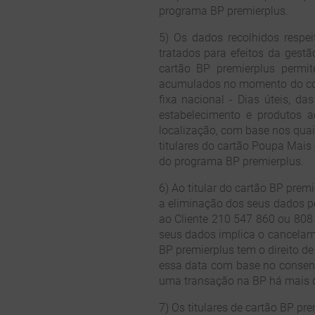
programa BP premierplus.
5) Os dados recolhidos respei
tratados para efeitos da gest
cartão BP premierplus permit
acumulados no momento do con
fixa nacional - Dias úteis, d
estabelecimento e produtos ad
localização, com base nos qua
titulares do cartão Poupa Mais 
do programa BP premierplus.
6) Ao titular do cartão BP premi
a eliminação dos seus dados pe
ao Cliente 210 547 860 ou 808 
seus dados implica o cancelame
BP premierplus tem o direito de
essa data com base no consent
uma transação na BP há mais d
7) Os titulares de cartão BP p