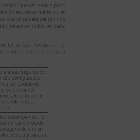
o pessoal que um cookie pode
dos do seu disco rígido ou ler
ica que só poderá ser por nós
nto, desativar todos ou parte
io fecha seu navegador: b)
e validade definida. Os tipos
o a áreas seguras do
s são configurados
dem a um pedido de
gin ou preencher
o ou alertá-lo sobre
ses cookies não
soal.
r seu desempenho. Por
identificar o método
mensagens de erro em
ookies são agregadas