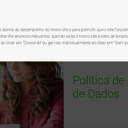
Registo novo utilizador
Ac
grama BP
premierplus
.
es acerca do desempenho do nosso site e para permitir que o site funcion
r-lhe anúncios relevantes quando visita o nosso site e sites de terceiro
 ao clicar em "Concordo" ou geri-las individualmente ao clicar em “Gerir p
go de brindes
promoções
postos BP
Política d
de Dados