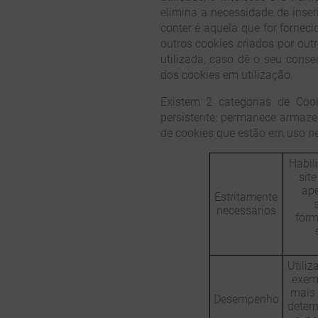
elimina a necessidade de inse
conter é aquela que for forneci
outros cookies criados por out
utilizada, caso dê o seu conse
dos cookies em utilização.
Existem 2 categorias de Coo
persistente: permanece armazen
de cookies que estão em uso nes
Habil
sit
ape
Estritamente
necessários
form
Utiliz
exemp
mais 
Desempenho
deter