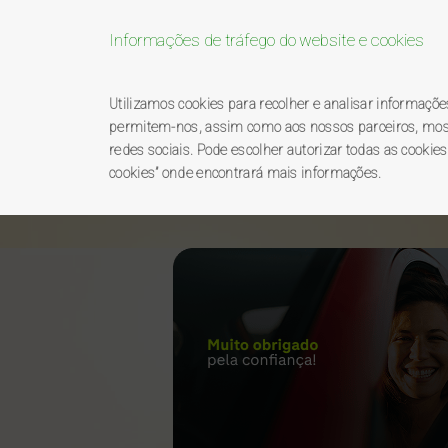
Informações de tráfego do website e cookies
Bem-vindo ao pro
Utilizamos cookies para recolher e analisar informaçõ
permitem-nos, assim como aos nossos parceiros, mostra
redes sociais. Pode escolher autorizar todas as cookies
BP
premierplus
catálo
cookies” onde encontrará mais informações.
e.
 Poupa Mais ao