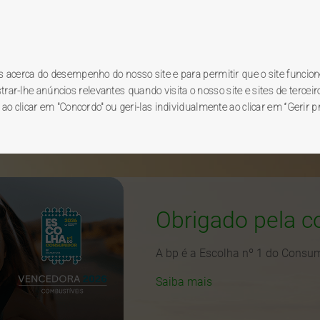
Registo novo utilizador
Ac
grama BP
premierplus
.
es acerca do desempenho do nosso site e para permitir que o site funcion
r-lhe anúncios relevantes quando visita o nosso site e sites de terceiro
 ao clicar em "Concordo" ou geri-las individualmente ao clicar em “Gerir p
go de brindes
promoções
postos BP
Obrigado pela c
A bp é a Escolha nº 1 do Consu
Saiba mais