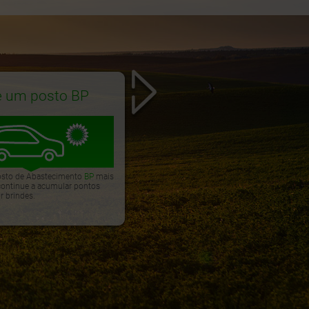
e um posto BP
Registe o seu cartão BP
Premierplus
osto de Abastecimento
BP
mais
Solicite o seu cartão
BP
premierplus
num
 continue a acumular pontos
Posto de Abastecimento
BP
, registe-se e
r brindes.
benefecie de todas as vantagens.