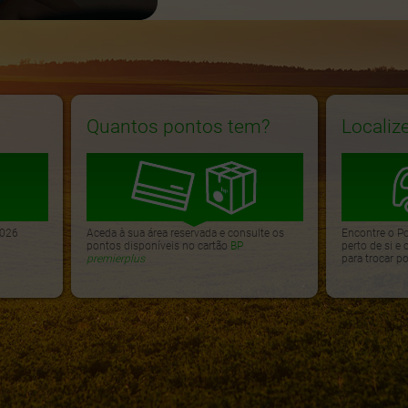
Quantos pontos tem?
Localiz
2026
Aceda à sua área reservada e consulte os
Encontre o P
pontos disponíveis no cartão
BP
perto de si e
premierplus
para trocar po