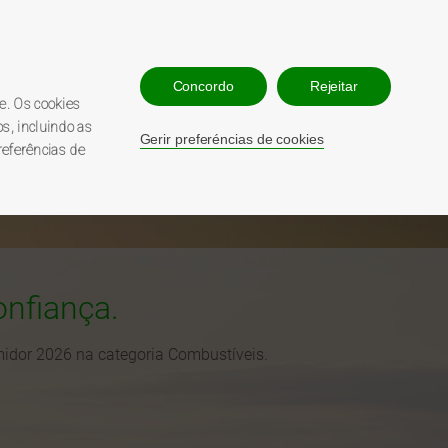
esso utilizador
Contacte-nos
Concordo
Rejeitar
210 547 860
e. Os cookies
808 200 068
s, incluindo as
Gerir preferéncias de cookies
referências de
onfiança.
midor 2026 na categoria Combustíveis.