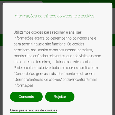
Registo novo utilizador
Acesso utilizador
Informações de tráfego do website e cookies
Bem-vindo ao programa BP
premierplus
.
Utilizamos cookies para recolher e analisar
informações acerca do desempenho do nosso site e
Catálogo De Brindes
Promoções
para permitir que o site funcione. Os cookies
permitem-nos, assim como aos nossos parceiros,
mostrar-lhe anúncios relevantes quando visita o nosso
Entrada para Adulto Jardim
site e sites de terceiros, incluindo as redes sociais.
Zoologico
Pode escolher autorizar todas as cookies ao clicar em
"Concordo" ou geri-las individualmente ao clicar em
“Gerir preferências de cookies” onde encontrará mais
O desconto é efetuado diretamente nas bilheteiras do Jardim Zoológico, e não é
informações.
acumulável com outros descontos, promoções ou convites, nem com bilhetes
adquiridos online ou em outros locais de venda. Os pontos correspondentes serão
Concordo
Rejeitar
retirados do cartão do cliente. No caso da troca ser em pontos + €, o cliente deve pagar
no Jardim Zoológico a quantidade de dinheiro. É obrigatório apresentar o cartão de
fidelidade no momento da troca de pontos. Uma vez redimidos os pontos, não será
Gerir preferéncias de cookies
possível a sua devolução ou carregamento dos mesmos no cartão.