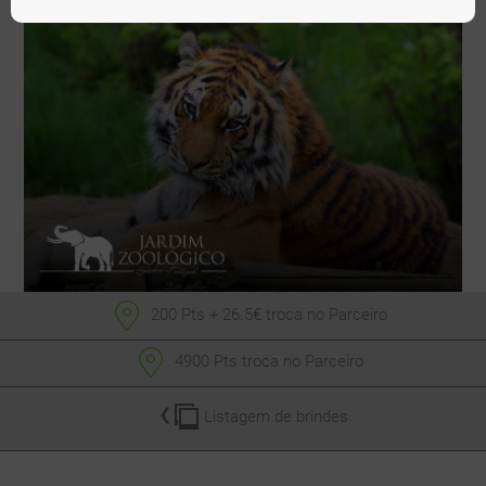
200 Pts
+ 26.5€
troca no Parceiro
4900 Pts
troca no Parceiro
Listagem de brindes