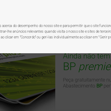
Registo novo utilizador
Ac
grama BP
premierplus
.
es acerca do desempenho do nosso site e para permitir que o site funcion
r-lhe anúncios relevantes quando visita o nosso site e sites de terceiro
 ao clicar em "Concordo" ou geri-las individualmente ao clicar em “Gerir p
go de brindes
promoções
postos BP
Ainda não tem
BP
premie
Peça gratuitamente n
Abastecimento
BP
pert