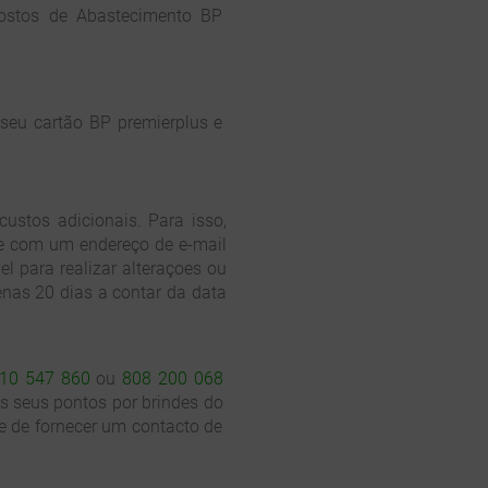
Postos de Abastecimento BP
 seu cartão BP premierplus e
stos adicionais. Para isso,
te com um endereço de e-mail
l para realizar alteraçoes ou
nas 20 dias a contar da data
10 547 860
ou
808 200 068
os seus pontos por brindes do
e de fornecer um contacto de