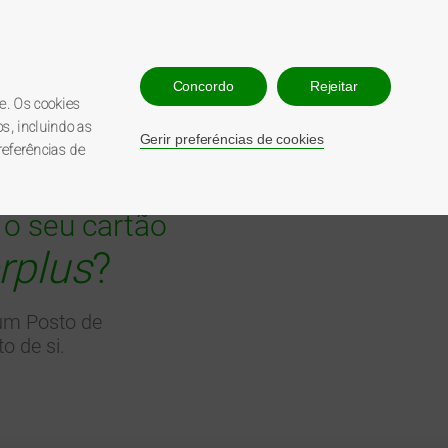
esso utilizador
Contacte-nos
Concordo
Rejeitar
210 547 860
e. Os cookies
808 200 068
s, incluindo as
Gerir preferéncias de cookies
referências de
 o seu cartão
rplus
?
um Posto de
o de si.