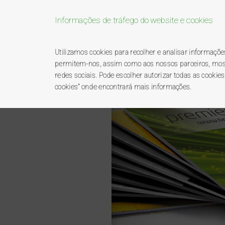
Informações de tráfego do website e cookies
Bem-vindo ao pro
Utilizamos cookies para recolher e analisar informaçõ
permitem-nos, assim como aos nossos parceiros, mostra
redes sociais. Pode escolher autorizar todas as cookies
BP
premierplus
catálo
cookies” onde encontrará mais informações.